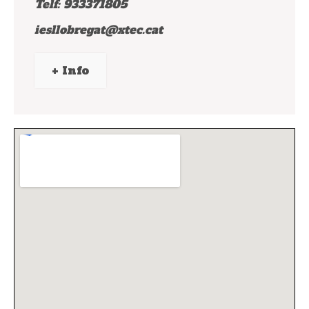
Telf: 933371805
iesllobregat@xtec.cat
+ Info