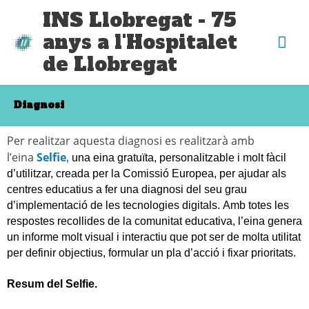
Vés
Me
INS Llobregat - 75
al
anys a l'Hospitalet
contingut
pri
de Llobregat
Diagnosi
Per realitzar aquesta diagnosi es realitzarà amb
l’eina
Selfie
,
una eina gratuïta, personalitzable i molt fàcil
d’utilitzar, creada per la Comissió Europea, per ajudar als
centres educatius a fer una diagnosi del seu grau
d’implementació de les tecnologies digitals.
Amb totes les
respostes recollides de la comunitat educativa, l’eina genera
un informe molt visual i interactiu que pot ser de molta utilitat
per definir objectius, formular un pla d’acció i fixar prioritats.
Resum del Selfie.