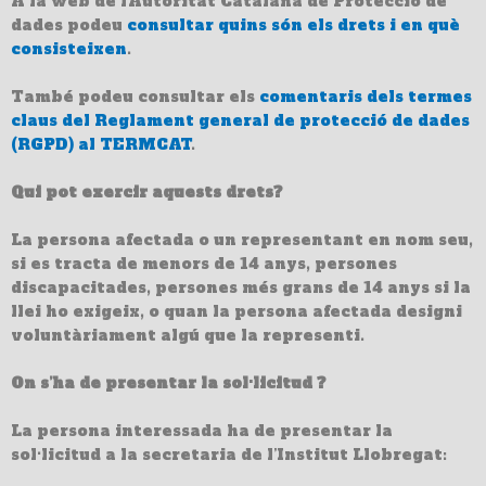
A la web de l’Autoritat Catalana de Protecció de
dades podeu
consultar quins són els drets i en què
consisteixen
.
També podeu consultar els
comentaris dels termes
claus del Reglament general de protecció de dades
(RGPD) al TERMCAT
.
Qui pot exercir aquests drets?
La persona afectada o un representant en nom seu,
si es tracta de menors de 14 anys, persones
discapacitades, persones més grans de 14 anys si la
llei ho exigeix, o quan la persona afectada designi
voluntàriament algú que la representi.
On s’ha de presentar la sol·licitud ?
La persona interessada ha de presentar la
sol·licitud a la secretaria de l’Institut Llobregat: