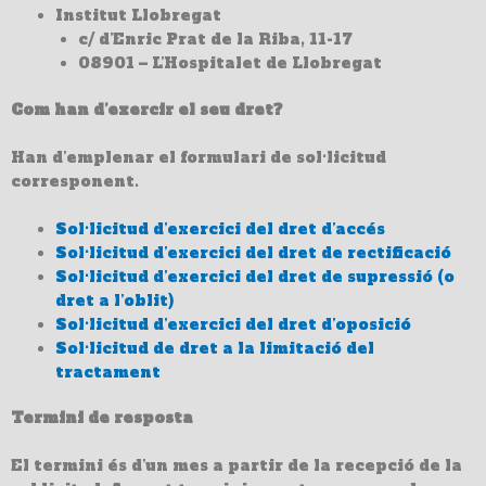
Institut Llobregat
c/ d’Enric Prat de la Riba, 11-17
08901 – L’Hospitalet de Llobregat
Com han d’exercir el seu dret?
Han d’emplenar el formulari de sol·licitud
corresponent.
Sol·licitud d’exercici del dret d’accés
Sol·licitud d’exercici del dret de rectificació
Sol·licitud d’exercici del dret de supressió (o
dret a l’oblit)
Sol·licitud d’exercici del dret d’oposició
Sol·licitud de dret a la limitació del
tractament
Termini de resposta
El termini és d’un mes a partir de la recepció de la