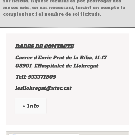
sol·licitud. Aquest termini es pot prorrogar dos
mesos més, en cas necessari, tenint en compte la
complexitat i el nombre de sol·licituds.
DADES DE CONTACTE
Carrer d'Enric Prat de la Riba, 11-17
08901, L'Hospitalet de Llobregat
Telf: 933371805
iesllobregat@xtec.cat
+ Info