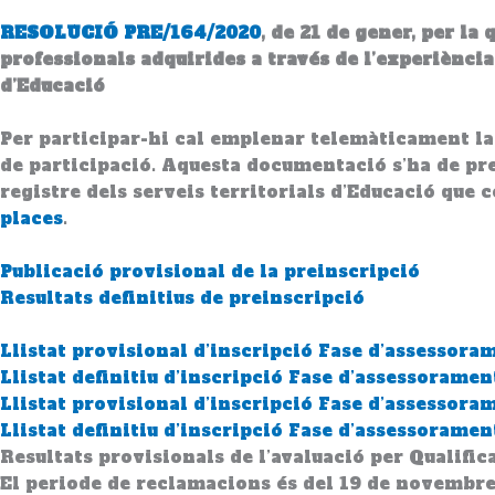
RESOLUCIÓ PRE/164/2020
, de 21 de gener, per l
professionals adquirides a través de l’experiènci
d’Educació
Per participar-hi cal emplenar telemàticament l
de participació. Aquesta documentació s’ha de pre
registre dels serveis territorials d’Educació que 
places
.
Publicació provisional de la preinscripció
Resultats definitius de preinscripció
Llistat provisional d’inscripció Fase d’assessora
Llistat definitiu d’inscripció Fase d’assessoramen
Llistat provisional d’inscripció Fase d’assessor
Llistat definitiu d’inscripció Fase d’assessorame
Resultats provisionals de l’avaluació per Qualific
El periode de reclamacions és del 19 de novembre