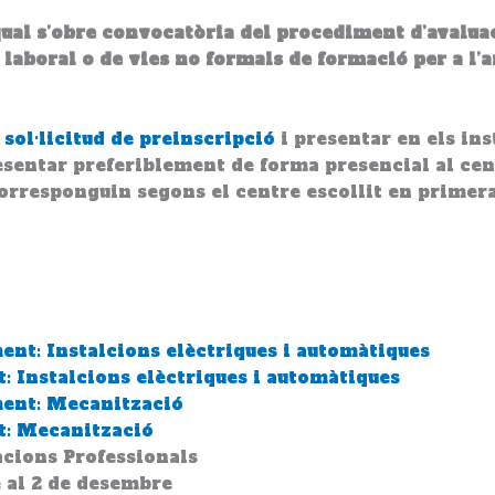
a qual s’obre convocatòria del procediment d’avalua
a laboral o de vies no formals de formació per a 
a
sol·licitud de preinscripció
i presentar en els ins
sentar preferiblement de forma presencial al centr
corresponguin segons el centre escollit en primera
ment: Instalcions elèctriques i automàtiques
t: Instalcions elèctriques i automàtiques
ament: Mecanització
nt: Mecanització
acions Professionals
 al 2 de desembre