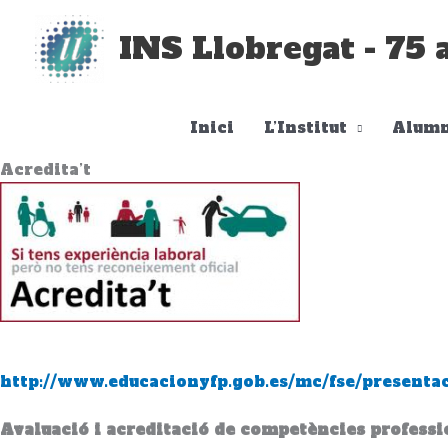
Vés
al
INS Llobregat - 75 
contingut
Inici
L’Institut
Alumn
Acredita’t
http://www.educacionyfp.gob.es/mc/fse/presenta
Avaluació i acreditació de competències professio