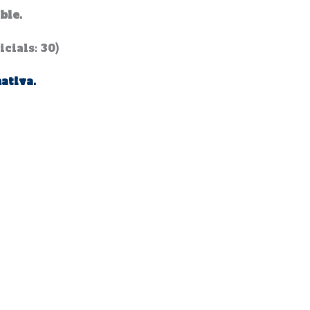
ble.
cials: 30)
ativa.