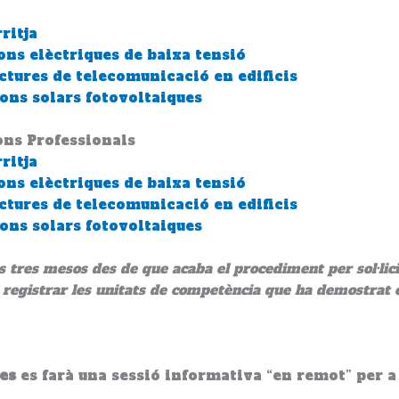
ritja
ns elèctriques de baixa tensió
tures de telecomunicació en edificis
ons solars fotovoltaiques
ions Professionals
ritja
ns elèctriques de baixa tensió
tures de telecomunicació en edificis
ons solars fotovoltaiques
tres mesos des de que acaba el procediment per sol·licita
 de registrar les unitats de competència que ha demostrat
es
es farà una sessió informativa “en remot” per a 