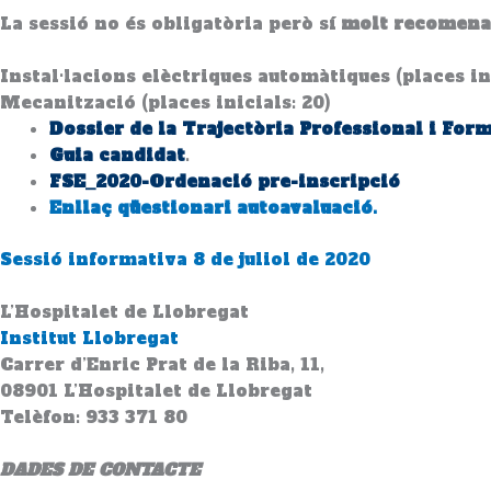
La sessió no és obligatòria però sí
molt recomena
Instal·lacions elèctriques automàtiques (places ini
Mecanització (places inicials: 20)
Dossier de la Trajectòria Professional i Form
Guia candidat
.
FSE_2020-Ordenació pre-inscripció
Enllaç qüestionari
autoavaluació
.
Sessió informativa 8 de juliol de 2020
L’Hospitalet de Llobregat
Institut Llobregat
Carrer d’Enric Prat de la Riba, 11,
08901 L’Hospitalet de Llobregat
Telèfon: 933 371 80
DADES DE CONTACTE