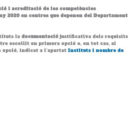
ció i acreditació de les competències
l’any 2020 en centres que depenen del Departament
tituts la
documentació
justificativa dels requisits
e escollit en primera opció o, en tot cas, al
 opció, indicat a l’apartat
Instituts i nombre de