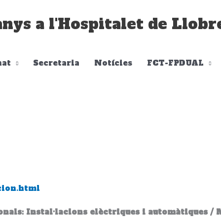
anys a l'Hospitalet de Llobr
at
Secretaria
Notícies
FCT-FPDUAL
cion.html
nals: Instal·lacions elèctriques i automàtiques /